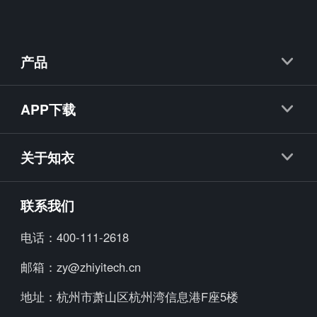
产品
知衣
APP下载
抖衣
知衣APP
知款
关于知衣
海外探款APP
知小布
公司简介
联系我们
知小衣
加入我们
电话：
400-111-2618
海外探款
行业资讯
邮箱：
zy@zhiyitech.cn
美念
公司动态
地址：
杭州市萧山区杭州湾信息港F座5楼
炼丹炉