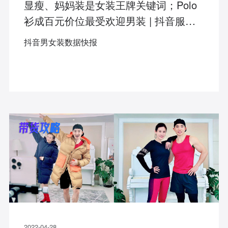
显瘦、妈妈装是女装王牌关键词；Polo
衫成百元价位最受欢迎男装 | 抖音服装
数据快报4.18-24
抖音男女装数据快报
2022-04-28