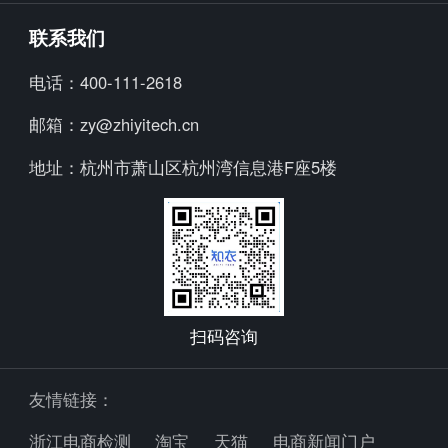
知小布
公司简介
联系我们
知小衣
加入我们
电话：
400-111-2618
海外探款
行业资讯
邮箱：
zy@zhiyitech.cn
美念
公司动态
地址：
杭州市萧山区杭州湾信息港F座5楼
炼丹炉
趋势报告
Trendscopes
Fashion Diffusion +
扫码咨询
友情链接：
浙江电商检测
淘宝
天猫
电商新闻门户