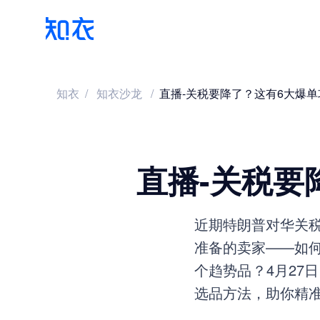
知衣
/
知衣沙龙
/
直播-关税要降了？这有6大爆
直播-关税要
近期特朗普对华关
准备的卖家——如
个趋势品？4月27
选品方法，助你精