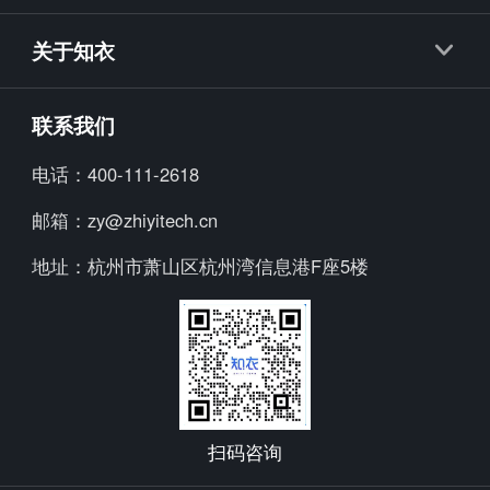
知衣APP
知款
关于知衣
海外探款APP
知小布
公司简介
联系我们
知小衣
加入我们
电话：
400-111-2618
海外探款
行业资讯
邮箱：
zy@zhiyitech.cn
美念
公司动态
地址：
杭州市萧山区杭州湾信息港F座5楼
炼丹炉
趋势报告
Trendscopes
Fashion Diffusion +
扫码咨询