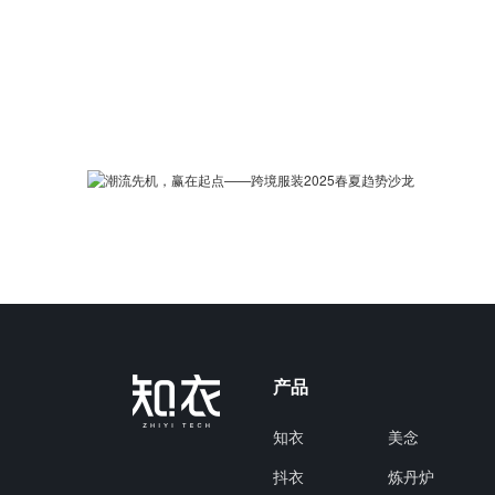
产品
知衣
美念
抖衣
炼丹炉