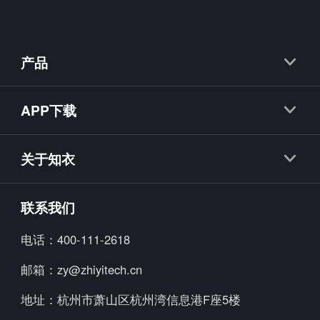
产品
知衣
APP下载
抖衣
知衣APP
知款
关于知衣
海外探款APP
知小布
公司简介
联系我们
知小衣
加入我们
电话：
400-111-2618
海外探款
行业资讯
邮箱：
zy@zhiyitech.cn
美念
公司动态
地址：
杭州市萧山区杭州湾信息港F座5楼
炼丹炉