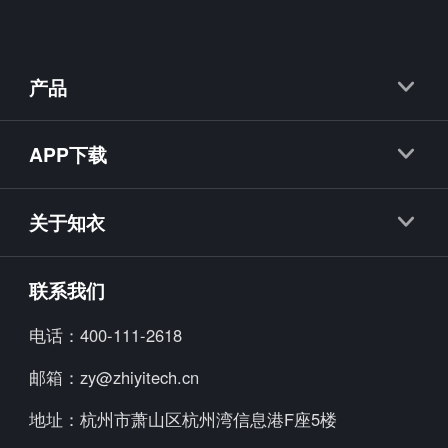
产品
知衣
APP下载
抖衣
知衣APP
知款
关于知衣
海外探款APP
知小布
公司简介
联系我们
知小衣
加入我们
电话：
400-111-2618
海外探款
行业资讯
邮箱：
zy@zhiyitech.cn
美念
公司动态
地址：
杭州市萧山区杭州湾信息港F座5楼
炼丹炉