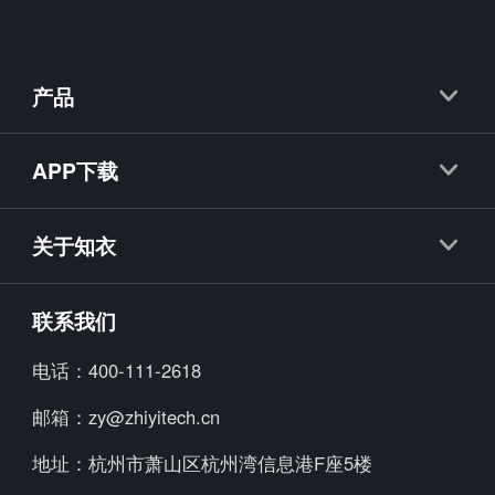
产品
知衣
APP下载
抖衣
知衣APP
知款
关于知衣
海外探款APP
知小布
公司简介
联系我们
知小衣
加入我们
电话：
400-111-2618
海外探款
行业资讯
邮箱：
zy@zhiyitech.cn
美念
公司动态
地址：
杭州市萧山区杭州湾信息港F座5楼
炼丹炉