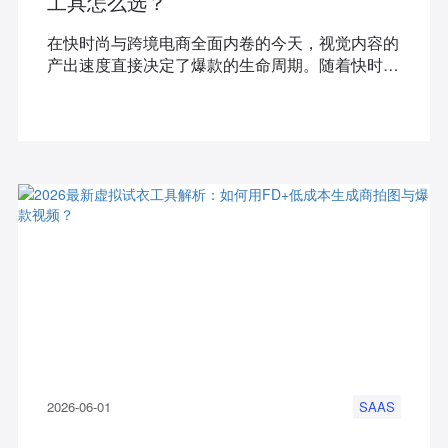
工具怎么选？
在快时尚与跨境电商全面内卷的今天，视觉内容的
产出速度直接决定了爆款的生命周期。随着快时尚
节奏加速，传统商拍成本高、周期长已成为商家的
切肤之痛。寻找一款真正懂服装行业的AI试衣工
具，已成为2026年电商团队实现降本增效的核心
诉求。本文将为您深度拆解由知衣科技精心打磨的
垂直服装AI设计与商拍工具——FD+，揭秘它如何
帮助千万商家颠覆传统服装开发与商拍工作流。
2026-06-01
SAAS