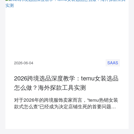
2026-06-04
SAAS
2026跨境选品深度教学：temu女装选品
怎么做？海外探款工具实测
对于2026年的跨境服饰卖家而言，“temu热销女装
款式怎么查”已经成为决定店铺生死的首要问题。
在日均上新超万件的极速竞争中，传统的凭借经验
测款模式往往严重滞后于市场变化。本文将为您深
度拆解，如何通过知衣科技旗下专为出海商家打造
的AI大数据选品引擎——海外探款，精准锁定