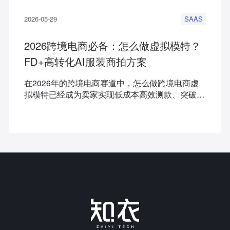
2026-05-29
SAAS
2026跨境电商必备：怎么做虚拟模特？
FD+高转化AI服装商拍方案
在2026年的跨境电商赛道中，怎么做跨境电商虚
拟模特已经成为卖家实现低成本高效测款、突破视
觉转化瓶颈的核心命题。面对各异的跨国审美与高
频的上新压力，传统的实拍模式正迅速被AI人工智
能技术重构。本文将深入拆解出海类目的核心商拍
痛点，深度测评多款主流工具，并为您提供极具实
操价值的垂直场景解决方案。