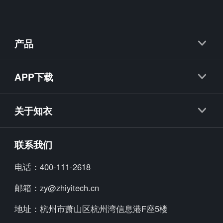
产品
知衣
APP下载
抖衣
知衣APP
知款
关于知衣
海外探款APP
知小布
公司简介
联系我们
知小衣
加入我们
电话：
400-111-2618
海外探款
行业资讯
邮箱：
zy@zhiyitech.cn
美念
公司动态
地址：
杭州市萧山区杭州湾信息港F座5楼
炼丹炉