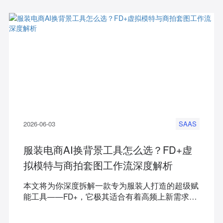
Temu女装爆款趋势，彻底告别盲目铺货的选品困
境。
2026-06-03
SAAS
服装电商AI换背景工具怎么选？FD+虚
拟模特与商拍套图工作流深度解析
本文将为你深度拆解一款专为服装人打造的超级赋
能工具——FD+，它极其适合有着高频上新需求、
渴望大幅降低商拍成本的电商卖家和服装品牌。通
过本文的实测拆解，你将彻底掌握从“虚拟模特”到