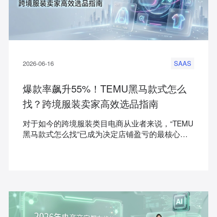
2026-06-16
SAAS
爆款率飙升55%！TEMU黑马款式怎么
找？跨境服装卖家高效选品指南
对于如今的跨境服装类目电商从业者来说，“TEMU
黑马款式怎么找”已成为决定店铺盈亏的最核心问
题。随着平台竞争加剧和测款成本的攀升，传统凭
直觉和人工刷网页的选款方式早已失效。本文专为
受困于“开款无方向、爆款难复制”的TEMU服装商
家、独立站卖家及ODM供应商打造，深入拆解行
业头部出海选品工具——海外探款的大数据解法，
带你从底层逻辑出发，用AI精准狙击高利润潜力爆
款。