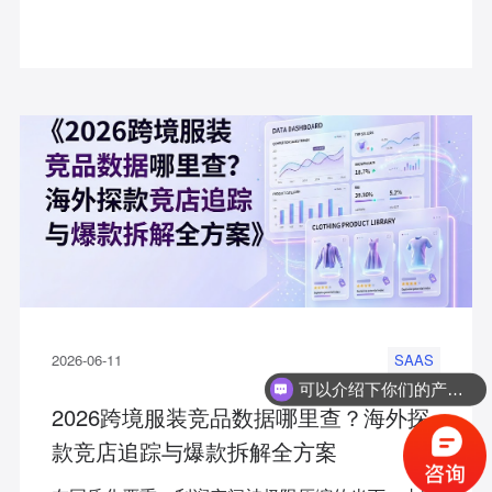
级赋能工具FD+（Fashion Diffusion）为例，为您
提供一份全景实操指南，助力卖家以极低成本打造
高转化率的亚马逊A+页面。
2026-06-11
SAAS
可以介绍下你们的产品么？
2026跨境服装竞品数据哪里查？海外探
你们是怎么收费的呢？
款竞店追踪与爆款拆解全方案