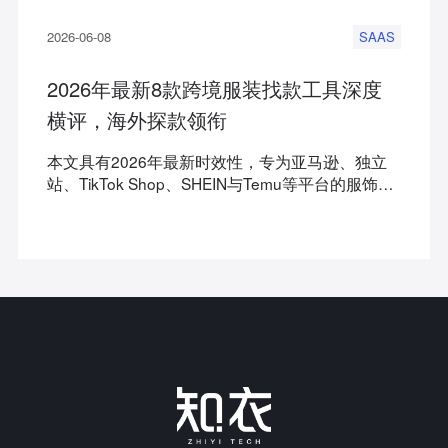
2026-06-08
SAAS
2026年最新8款跨境服装找款工具深度
横评，海外探款领衔
本文具有2026年最新时效性，专为亚马逊、独立
站、TikTok Shop、SHEIN与Temu等平台的服饰出
海买手、设计师及运营团队量身打造。本文方案适
合渴望建立标准化爆款开发工作流的服装
ODM/OBM 企业及跨境平台卖家来快速锁定更适合
自己的跨境服装找款工具，其中重点推荐海外探款
工具，旨在帮助上述人群提升跨境电商经营选品效
率和爆款成功率。