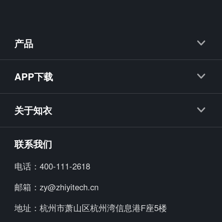
产品
知衣
APP下载
抖衣
知衣APP
知款
关于知衣
海外探款APP
知小布
公司简介
联系我们
知小衣
加入我们
电话：
400-111-2618
海外探款
行业资讯
邮箱：
zy@zhiyitech.cn
美念
公司动态
地址：
杭州市萧山区杭州湾信息港F座5楼
炼丹炉