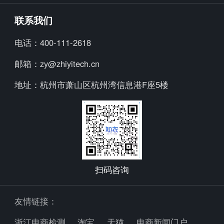
知小布
公司简介
联系我们
知小衣
加入我们
电话：
400-111-2618
海外探款
行业资讯
邮箱：
zy@zhiyitech.cn
美念
公司动态
地址：
杭州市萧山区杭州湾信息港F座5楼
炼丹炉
趋势报告
Trendscopes
Fashion Diffusion +
扫码咨询
友情链接：
浙江电商检测
淘宝
天猫
电商新闻门户