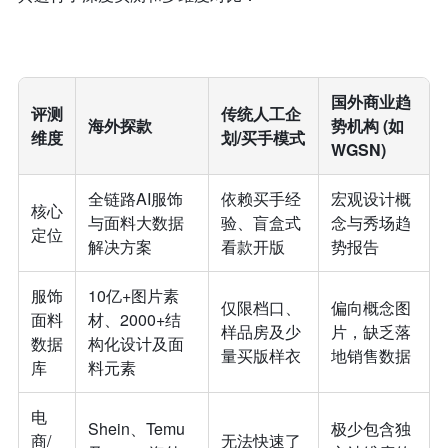
国外商业趋
评测
传统人工企
海外探款
势机构 (如
维度
划/买手模式
WGSN)
全链路AI服饰
依赖买手经
宏观设计概
核心
与面料大数据
验、盲盒式
念与秀场趋
定位
解决方案
看款开版
势报告
服饰
10亿+图片素
仅限档口、
偏向概念图
面料
材、2000+结
样品房及少
片，缺乏落
数据
构化设计及面
量买版样衣
地销售数据
库
料元素
电
Shein、Temu
极少包含独
商/
无法快速了