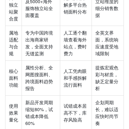
及5000+海外
立站维度的
独立
解多平台热
服饰独立站全
细分销售数
站聚
销面料分布
面覆盖
据
合度
属地
专为中国跨境
人工逐个翻
全英文界
适配
出海商家研
墙查看海外
面，系统响
与合
发，全面支持
站点，费时
应速度受地
规
无缝监测
费力
域限制
属性分析、全
提炼宏观色
核心
人工凭肉眼
网图搜面料、
彩与材质，
面料
和手感拆解
跨境面料趋势
缺乏定量分
功能
流行面料
报告
析
新品开发周期
企划周期
使用
试错成本居
缩短80%，试
长，难以适
效果
高不下，库
错成本降低
应快时尚节
量化
存风险高
60%
奏